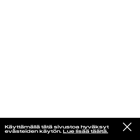
KIRJAUDU SISÄÄN
VIESTI
Norpan maailma
Käyttämällä tätä sivustoa hyväksyt
STUDIOON
evästeiden käytön.
Lue lisää täältä.