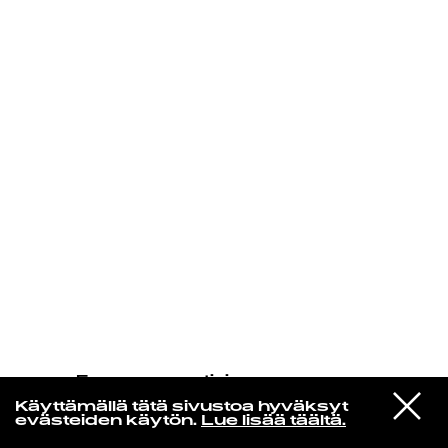
KIRJAUDU SISÄÄN
Espresso martini
Christine And The Queens
VIESTI
La Vita Nuova (feat. Caroline
Käyttämällä tätä sivustoa hyväksyt
STUDIOON
Polachek)
evästeiden käytön.
Lue lisää täältä.