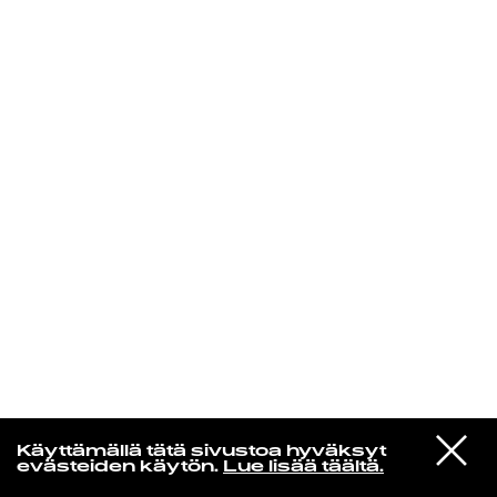
KIRJAUDU SISÄÄN
Niklas Aaltio
VIESTI
Chromatics
Käyttämällä tätä sivustoa hyväksyt
STUDIOON
Kill for Love
evästeiden käytön.
Lue lisää täältä.