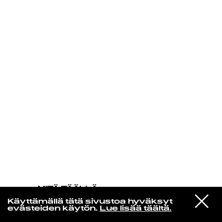
KIRJAUDU SISÄÄN
MITÄ TÄÄLLÄ
TAPAHTUU
VIESTI
Rosa Coste
Käyttämällä tätä sivustoa hyväksyt
STUDIOON
Kuu
evästeiden käytön.
Lue lisää täältä.