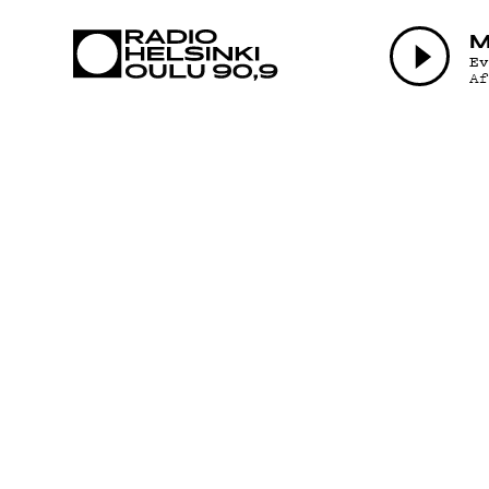
AJANKOHTAI
M
E
A
OHJELMAT
TEKIJÄT
ON-DEMAND
PODCAST
MAINOSTA