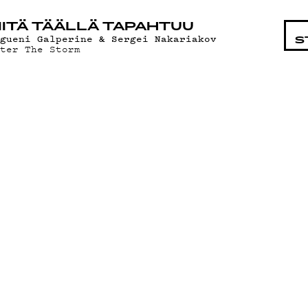
STA
ITÄ TÄÄLLÄ TAPAHTUU
vgueni Galperine & Sergei Nakariakov
S
fter The Storm