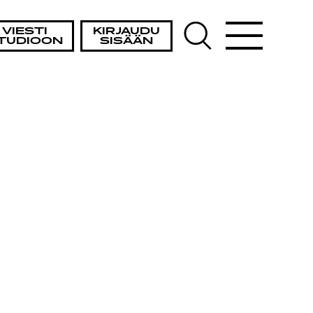
VIESTI
KIRJAUDU
TUDIOON
SISÄÄN