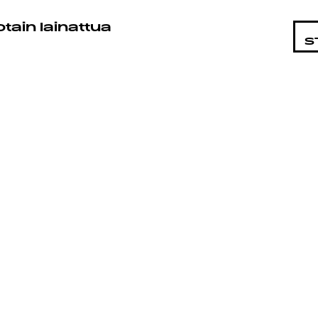
STA
otain lainattua
S