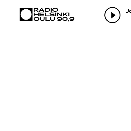
AJANKOHTAI
J
OHJELMAT
TEKIJÄT
ON-DEMAND
PODCAST
MAINOSTA