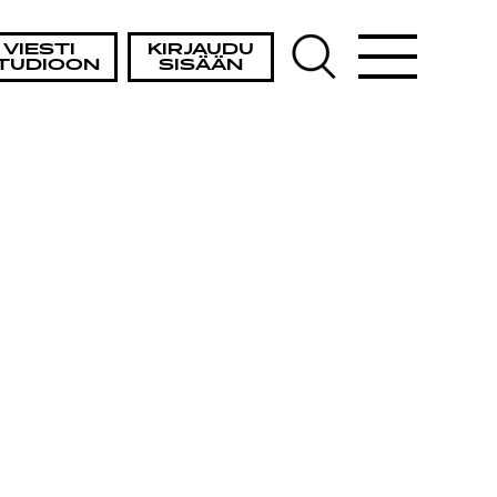
VIESTI
KIRJAUDU
TUDIOON
SISÄÄN