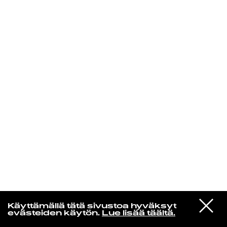
KIRJAUDU SISÄÄN
Yö­mu­siik­kia
VIESTI
Tasavallan presidentti
Käyttämällä tätä sivustoa hyväksyt
STUDIOON
Last Quarters
evästeiden käytön.
Lue lisää täältä.