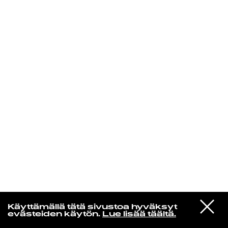
KIRJAUDU SISÄÄN
Edu Kehäkettunen
VIESTI
Mariya Takeuchi
Käyttämällä tätä sivustoa hyväksyt
STUDIOON
シェットランドに頬をうずめて
evästeiden käytön.
Lue lisää täältä.