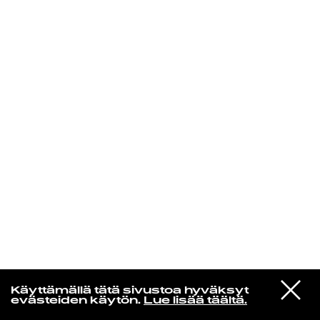
KIRJAUDU SISÄÄN
Yö­mu­siik­kia
VIESTI
Cisse Häkkinen
Käyttämällä tätä sivustoa hyväksyt
STUDIOON
Because
evästeiden käytön.
Lue lisää täältä.