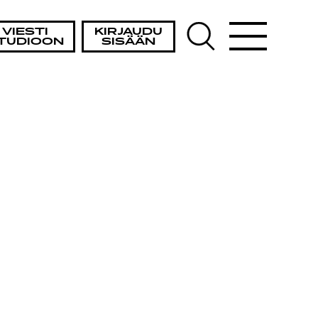
VIESTI
KIRJAUDU
TUDIOON
SISÄÄN