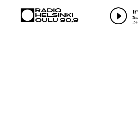
AJANKOHTAI
I
R
R
OHJELMAT
TEKIJÄT
ON-DEMAND
PODCAST
MAINOSTA