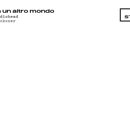
STA
n un altro mondo
adiohead
S
eckoner