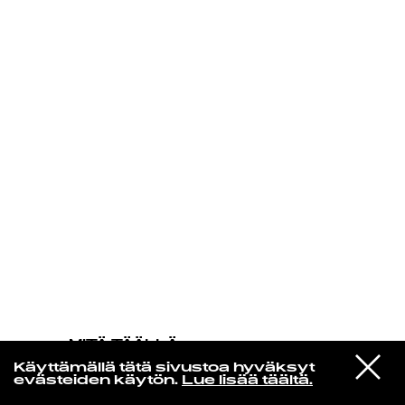
KIRJAUDU SISÄÄN
MITÄ TÄÄLLÄ
TAPAHTUU
VIESTI
Nas
Käyttämällä tätä sivustoa hyväksyt
STUDIOON
Street Dreams
evästeiden käytön.
Lue lisää täältä.