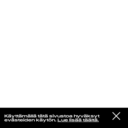
KIRJAUDU SISÄÄN
Laura Friman
VIESTI
Giant Robot
Käyttämällä tätä sivustoa hyväksyt
STUDIOON
Within, Against (Radio Edit)
evästeiden käytön.
Lue lisää täältä.