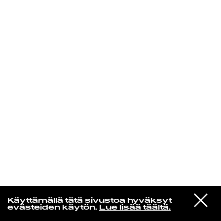
KIRJAUDU SISÄÄN
Radio Helsingin aamut
VIESTI
Tim Buckley
Käyttämällä tätä sivustoa hyväksyt
STUDIOON
Once I Was
evästeiden käytön.
Lue lisää täältä.