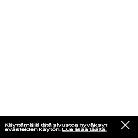
KIRJAUDU SISÄÄN
VIESTI
Jotain lainattua
Käyttämällä tätä sivustoa hyväksyt
STUDIOON
evästeiden käytön.
Lue lisää täältä.