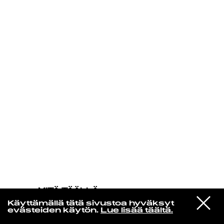
KIRJAUDU SISÄÄN
MITÄ TÄÄLLÄ
TAPAHTUU
VIESTI
High Vis
Käyttämällä tätä sivustoa hyväksyt
STUDIOON
Feeling Bless
evästeiden käytön.
Lue lisää täältä.