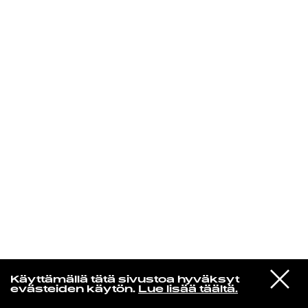
KIRJAUDU SISÄÄN
Yö­mu­siik­kia
VIESTI
Bo Andersson
Käyttämällä tätä sivustoa hyväksyt
STUDIOON
Höstvisa (Remastered)
evästeiden käytön.
Lue lisää täältä.