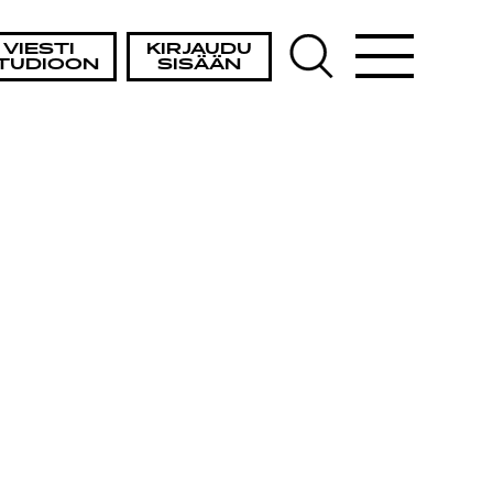
VIESTI
KIRJAUDU
TUDIOON
SISÄÄN