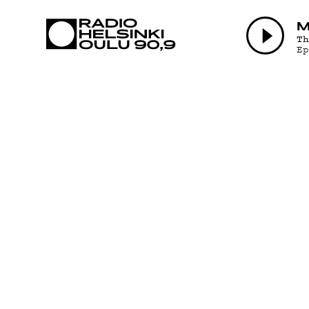
AJANKOHTAI
M
T
E
OHJELMAT
TEKIJÄT
ON-DEMAND
PODCAST
MAINOSTA