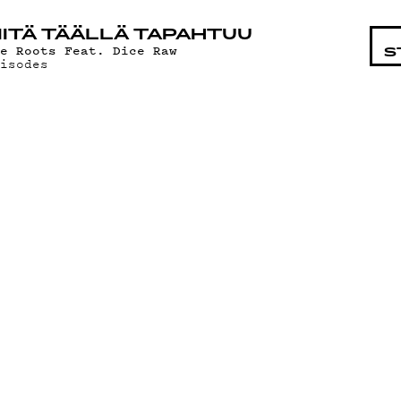
STA
ITÄ TÄÄLLÄ TAPAHTUU
he Roots Feat. Dice Raw
S
pisodes