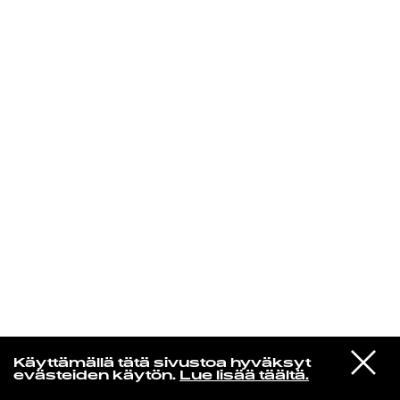
KIRJAUDU SISÄÄN
Niklas Aaltio
VIESTI
NEØV
Käyttämällä tätä sivustoa hyväksyt
STUDIOON
All This Is So New To Me
evästeiden käytön.
Lue lisää täältä.