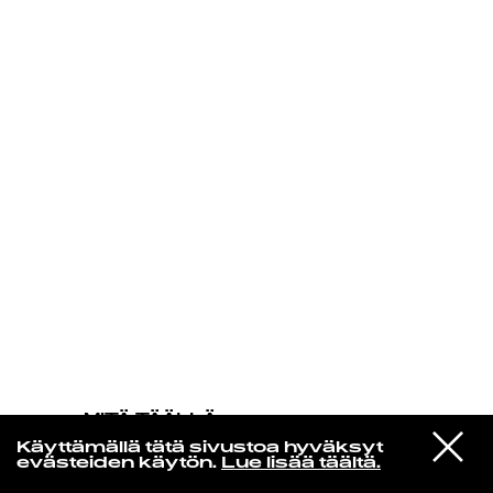
KIRJAUDU SISÄÄN
MITÄ TÄÄLLÄ
TAPAHTUU
VIESTI
New Order
Käyttämällä tätä sivustoa hyväksyt
STUDIOON
In A Lonely Place (12" Version)
evästeiden käytön.
Lue lisää täältä.