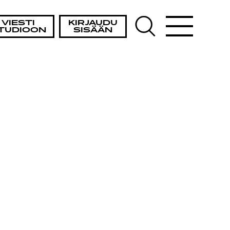
VIESTI
KIRJAUDU
TUDIOON
SISÄÄN