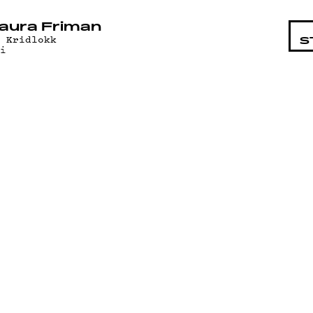
STA
aura Friman
j Kridlokk
S
ai