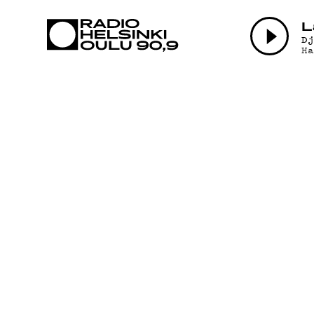
AJANKOHTAI
L
D
H
OHJELMAT
TEKIJÄT
ON-DEMAND
PODCAST
MAINOSTA