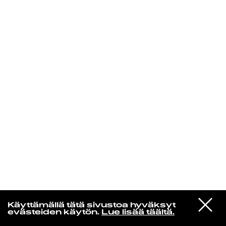
KIRJAUDU SISÄÄN
VIESTI
Jotain lainattua
Käyttämällä tätä sivustoa hyväksyt
STUDIOON
evästeiden käytön.
Lue lisää täältä.