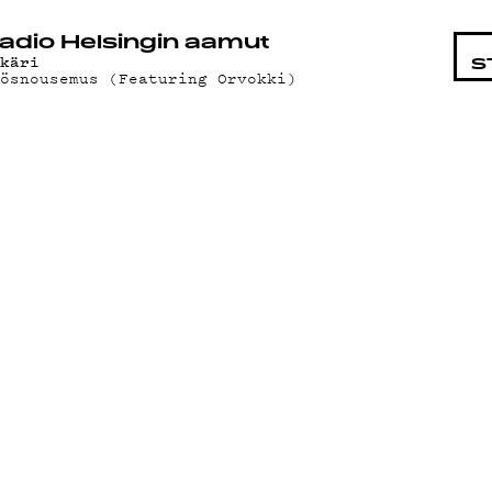
STA
adio Helsingin aamut
ykäri
S
lösnousemus (Featuring Orvokki)