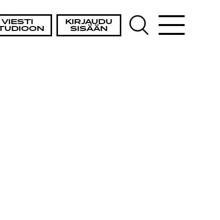
VIESTI
KIRJAUDU
TUDIOON
SISÄÄN