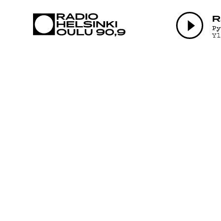
AJANKOHTAI
R
P
Y
OHJELMAT
TEKIJÄT
ON-DEMAND
PODCAST
MAINOSTA