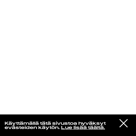
KIRJAUDU SISÄÄN
VIESTI
Norpan maailma
Käyttämällä tätä sivustoa hyväksyt
STUDIOON
evästeiden käytön.
Lue lisää täältä.