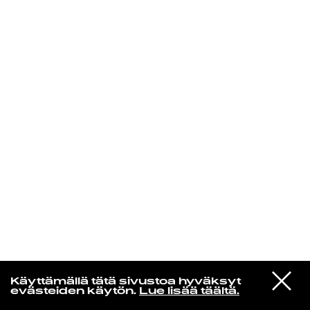
KIRJAUDU SISÄÄN
Radio Helsingin aamut
VIESTI
Elliott Smith
Käyttämällä tätä sivustoa hyväksyt
STUDIOON
Happiness [Single Version]
evästeiden käytön.
Lue lisää täältä.