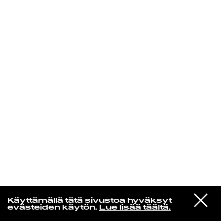
KIRJAUDU SISÄÄN
Yö­mu­siik­kia
VIESTI
Christine And The Queens
Käyttämällä tätä sivustoa hyväksyt
STUDIOON
Full of life
evästeiden käytön.
Lue lisää täältä.