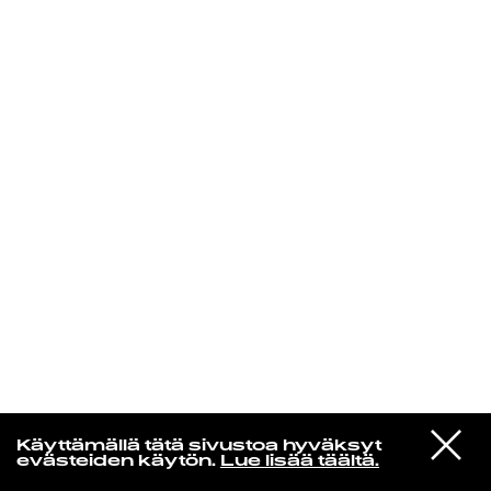
KIRJAUDU SISÄÄN
VIESTI
Norpan maailma
Käyttämällä tätä sivustoa hyväksyt
STUDIOON
evästeiden käytön.
Lue lisää täältä.