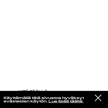
KIRJAUDU SISÄÄN
MITÄ TÄÄLLÄ
TAPAHTUU
VIESTI
Nick Drake
Käyttämällä tätä sivustoa hyväksyt
STUDIOON
Poor Boy
evästeiden käytön.
Lue lisää täältä.