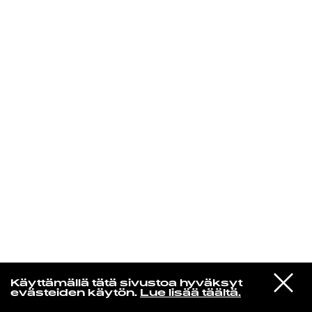
KIRJAUDU SISÄÄN
Yö­mu­siik­kia
VIESTI
Ernos
Käyttämällä tätä sivustoa hyväksyt
STUDIOON
Discofiilis
evästeiden käytön.
Lue lisää täältä.