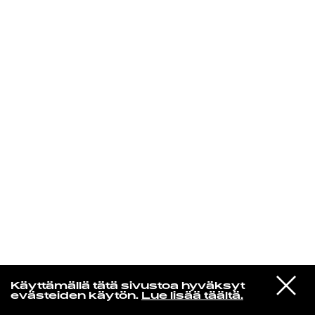
KIRJAUDU SISÄÄN
Edu Kehäkettunen
VIESTI
Mariya Takeuchi
Käyttämällä tätä sivustoa hyväksyt
STUDIOON
シェットランドに頬をうずめて
evästeiden käytön.
Lue lisää täältä.