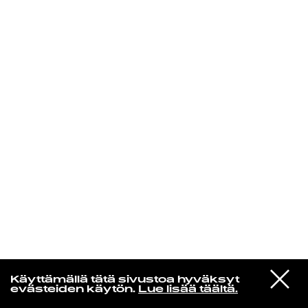
KIRJAUDU SISÄÄN
Yö­mu­siik­kia
VIESTI
Leevi And The Leavings
Käyttämällä tätä sivustoa hyväksyt
STUDIOON
Kissanpentu
evästeiden käytön.
Lue lisää täältä.