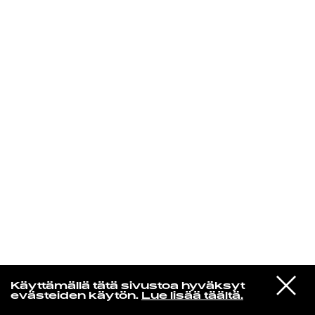
KIRJAUDU SISÄÄN
Yö­mu­siik­kia
VIESTI
Jukka Nousiainen
Käyttämällä tätä sivustoa hyväksyt
STUDIOON
Sataa Taas
evästeiden käytön.
Lue lisää täältä.