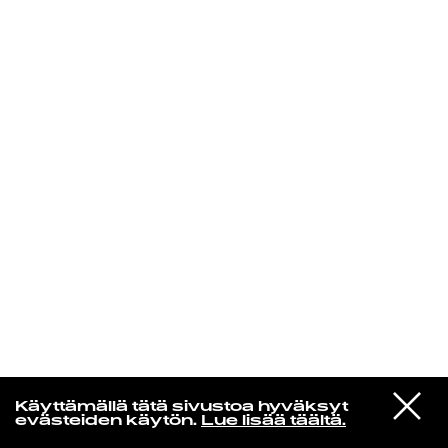
KIRJAUDU SISÄÄN
Niklas Aaltio
VIESTI
Jessie Ware
Käyttämällä tätä sivustoa hyväksyt
STUDIOON
Begin Again
evästeiden käytön.
Lue lisää täältä.