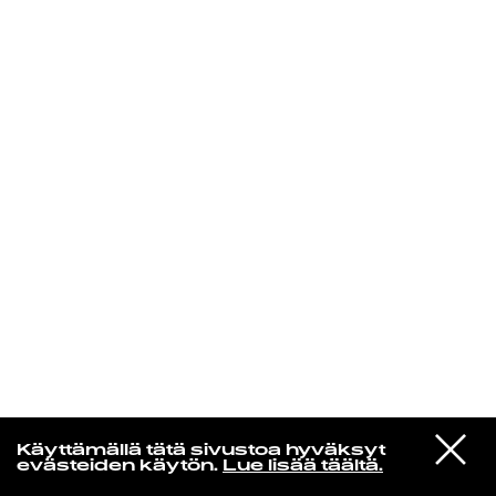
KIRJAUDU SISÄÄN
Edu Kehäkettunen
VIESTI
Mariya Takeuchi
Käyttämällä tätä sivustoa hyväksyt
STUDIOON
シェットランドに頬をうずめて
evästeiden käytön.
Lue lisää täältä.