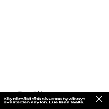
KIRJAUDU SISÄÄN
Yö­mu­siik­kia
Markku Blomqvist
VIESTI
Liehuva Liekinvarsi (Remastered
Käyttämällä tätä sivustoa hyväksyt
STUDIOON
2016)
evästeiden käytön.
Lue lisää täältä.