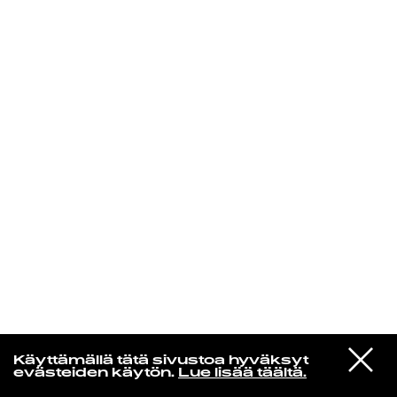
KIRJAUDU SISÄÄN
VIESTI
Rakkaudesta
Käyttämällä tätä sivustoa hyväksyt
STUDIOON
evästeiden käytön.
Lue lisää täältä.