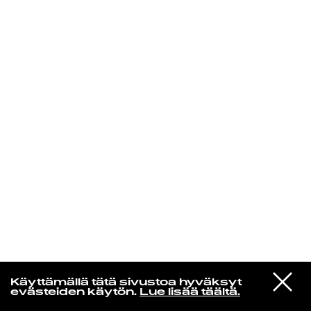
KIRJAUDU SISÄÄN
Yö­mu­siik­kia
VIESTI
Litku Klemetti
Käyttämällä tätä sivustoa hyväksyt
STUDIOON
Funny girl
evästeiden käytön.
Lue lisää täältä.