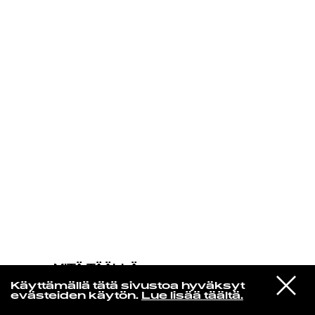
KIRJAUDU SISÄÄN
MITÄ TÄÄLLÄ
TAPAHTUU
VIESTI
Editors
Käyttämällä tätä sivustoa hyväksyt
STUDIOON
Distance
evästeiden käytön.
Lue lisää täältä.