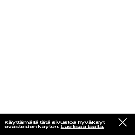
KIRJAUDU SISÄÄN
Yö­mu­siik­kia
VIESTI
Earl Sweatshirt & The Alchemist
Käyttämällä tätä sivustoa hyväksyt
STUDIOON
Mancala (feat. Vince Staples)
evästeiden käytön.
Lue lisää täältä.