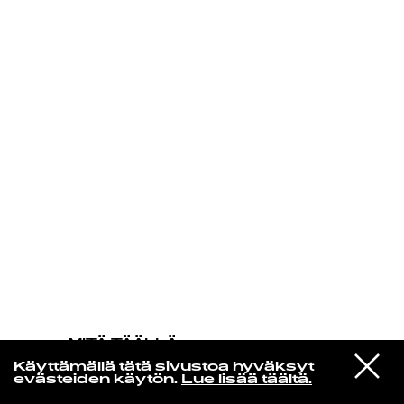
KIRJAUDU SISÄÄN
MITÄ TÄÄLLÄ
TAPAHTUU
VIESTI
@
Käyttämällä tätä sivustoa hyväksyt
STUDIOON
Autosmile
evästeiden käytön.
Lue lisää täältä.