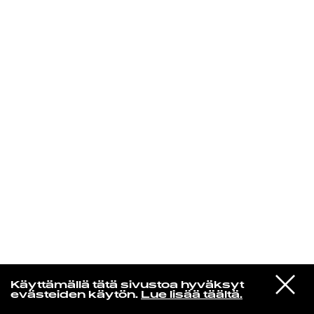
KIRJAUDU SISÄÄN
Yö­mu­siik­kia
VIESTI
Nils Landgren Funk Unit
Käyttämällä tätä sivustoa hyväksyt
STUDIOON
Sisters of Arequipa
evästeiden käytön.
Lue lisää täältä.