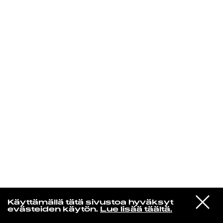
KIRJAUDU SISÄÄN
Laura Friman
VIESTI
The Breeders
Käyttämällä tätä sivustoa hyväksyt
STUDIOON
Cannonball
evästeiden käytön.
Lue lisää täältä.