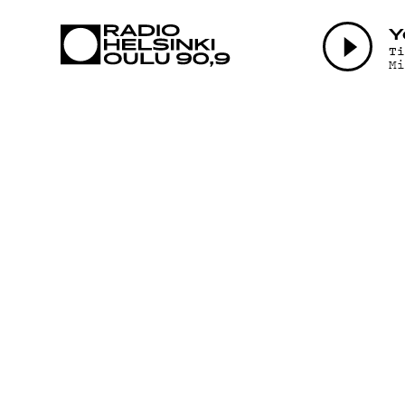
AJANKOHTAI
Y
T
M
OHJELMAT
TEKIJÄT
ON-DEMAND
PODCAST
MAINOSTA