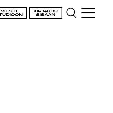
VIESTI
KIRJAUDU
TUDIOON
SISÄÄN