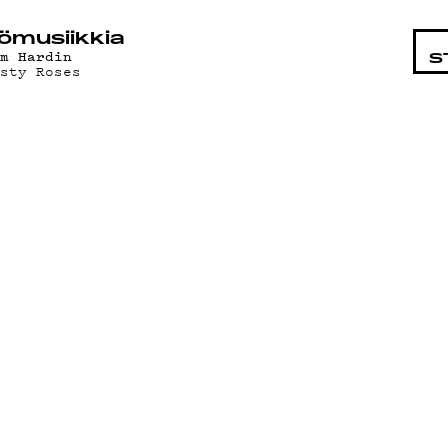
STA
ö­mu­siik­kia
im Hardin
S
isty Roses