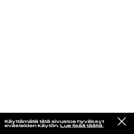
KIRJAUDU SISÄÄN
In un altro mondo
VIESTI
Neil Young
Käyttämällä tätä sivustoa hyväksyt
STUDIOON
Ambulance Blues
evästeiden käytön.
Lue lisää täältä.