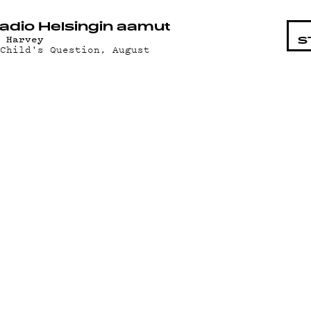
STA
adio Helsingin aamut
j Harvey
S
 Child's Question, August