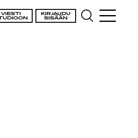
VIESTI
KIRJAUDU
TUDIOON
SISÄÄN