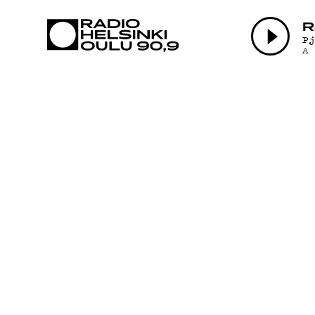
AJANKOHTAI
R
P
A
OHJELMAT
TEKIJÄT
ON-DEMAND
PODCAST
MAINOSTA