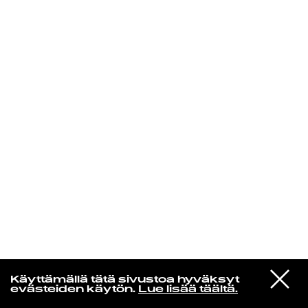
KIRJAUDU SISÄÄN
Aikakone
VIESTI
Mariya Takeuchi
Käyttämällä tätä sivustoa hyväksyt
STUDIOON
シェットランドに頬をうずめて
evästeiden käytön.
Lue lisää täältä.