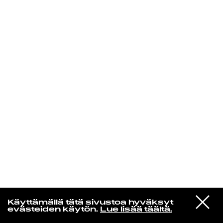
KIRJAUDU SISÄÄN
Yö­mu­siik­kia
VIESTI
PAMBIKALLIO
Käyttämällä tätä sivustoa hyväksyt
STUDIOON
Enkeli
evästeiden käytön.
Lue lisää täältä.