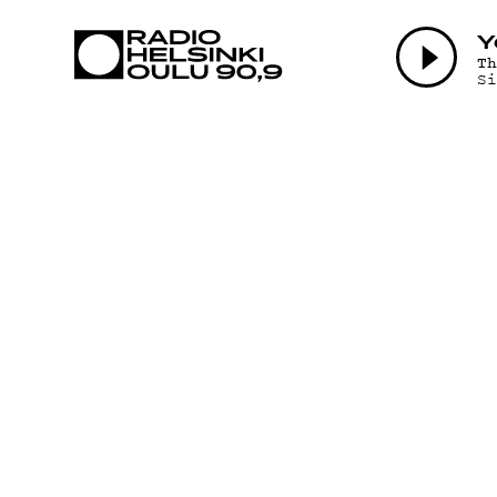
AJANKOHTAI
Y
T
S
OHJELMAT
TEKIJÄT
ON-DEMAND
PODCAST
MAINOSTA