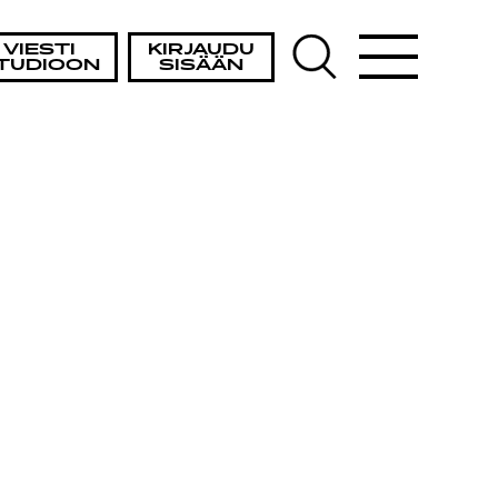
VIESTI
KIRJAUDU
TUDIOON
SISÄÄN