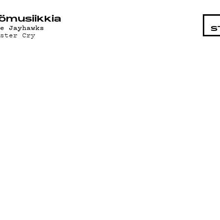
STA
ö­mu­siik­kia
he Jayhawks
S
ister Cry