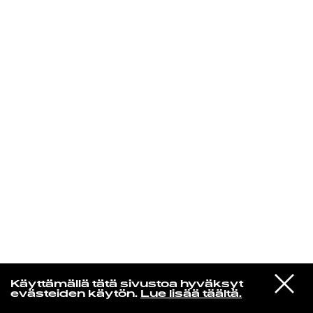
KIRJAUDU SISÄÄN
Yö­mu­siik­kia
VIESTI
Ernos
Käyttämällä tätä sivustoa hyväksyt
STUDIOON
Discofiilis
evästeiden käytön.
Lue lisää täältä.