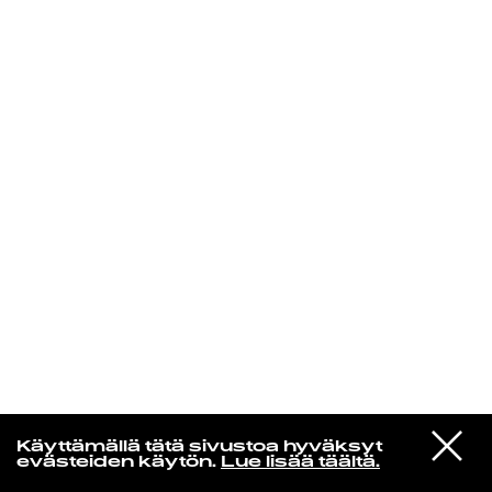
KIRJAUDU SISÄÄN
Yö­mu­siik­kia
VIESTI
Avaruuslintu
Käyttämällä tätä sivustoa hyväksyt
STUDIOON
Etelään (Remastered 2016)
evästeiden käytön.
Lue lisää täältä.