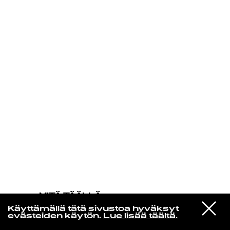
KIRJAUDU SISÄÄN
MITÄ TÄÄLLÄ
TAPAHTUU
VIESTI
John Carroll Kirby
Käyttämällä tätä sivustoa hyväksyt
STUDIOON
Rainmaker
evästeiden käytön.
Lue lisää täältä.